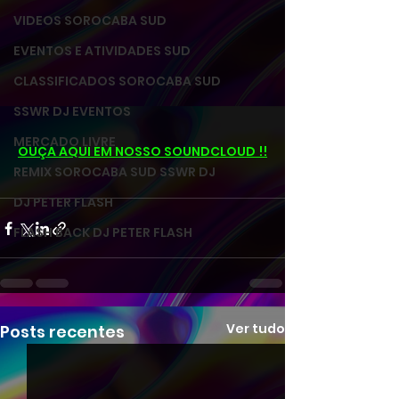
VIDEOS SOROCABA SUD
EVENTOS E ATIVIDADES SUD
CLASSIFICADOS SOROCABA SUD
SSWR DJ EVENTOS
MERCADO LIVRE
OUÇA AQUI EM NOSSO SOUNDCLOUD !!
REMIX SOROCABA SUD SSWR DJ
DJ PETER FLASH
FLASH BACK DJ PETER FLASH
Ver tudo
Posts recentes