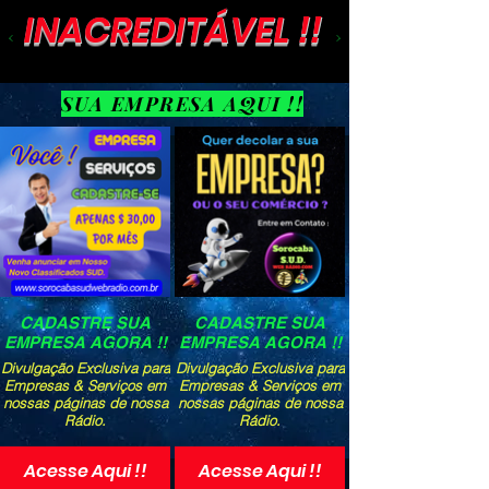
INACREDITÁVEL !!
SUA EMPRESA AQUI !!
CADASTRE SUA
CADASTRE SUA
EMPRESA AGORA !!
EMPRESA AGORA !!
Divulgação Exclusiva para
Divulgação Exclusiva para
Empresas & Serviços em
Empresas & Serviços em
nossas páginas de nossa
nossas páginas de nossa
Rádio.
Rádio.
Acesse Aqui !!
Acesse Aqui !!