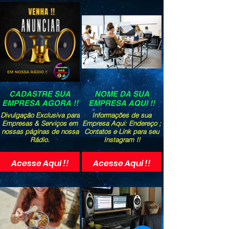
CADASTRE SUA
NOME DA SUA
EMPRESA AGORA !!
EMPRESA AQUI !!
Divulgação Exclusiva para
Informações de sua
Empresas & Serviços em
Empresa Aqui: Endereço ;
nossas páginas de nossa
Contatos e Link para seu
Rádio.
Instagram !!
Acesse Aqui !!
Acesse Aqui !!