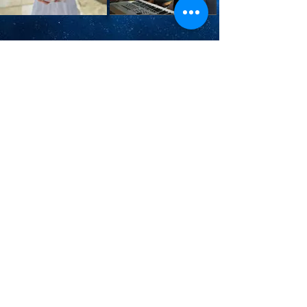
NOME DA SUA
NOME DA SUA
EMPRESA AQUI !!
EMPRESA AQUI !!
Informações de sua
Informações de sua
Empresa Aqui: Endereço ;
Empresa Aqui: Endereço ;
Contatos e Link para seu
Contatos e Link para seu
Instagram !!
Instagram !!
Acesse Aqui !!
Acesse Aqui !!
12-99111.3363