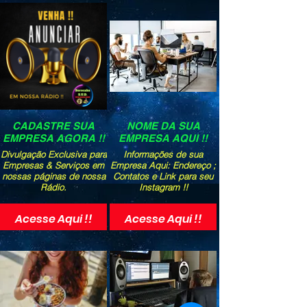
CADASTRE SUA
NOME DA SUA
EMPRESA AGORA !!
EMPRESA AQUI !!
Divulgação Exclusiva para
Informações de sua
Empresas & Serviços em
Empresa Aqui: Endereço ;
nossas páginas de nossa
Contatos e Link para seu
Rádio.
Instagram !!
Acesse Aqui !!
Acesse Aqui !!