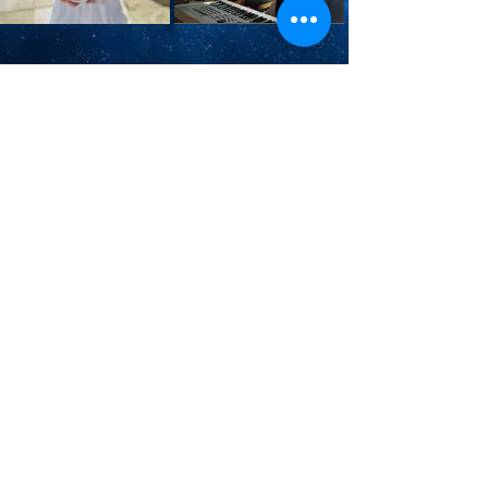
NOME DA SUA
NOME DA SUA
EMPRESA AQUI !!
EMPRESA AQUI !!
Informações de sua
Informações de sua
Empresa Aqui: Endereço ;
Empresa Aqui: Endereço ;
Contatos e Link para seu
Contatos e Link para seu
Instagram !!
Instagram !!
Acesse Aqui !!
Acesse Aqui !!
12-99111.3363