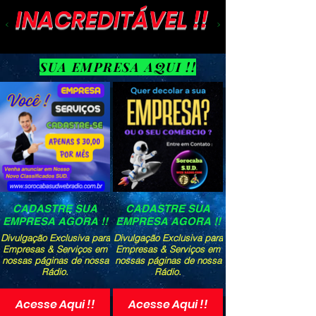
INACREDITÁVEL !!
SUA EMPRESA AQUI !!
CADASTRE SUA
CADASTRE SUA
EMPRESA AGORA !!
EMPRESA AGORA !!
Divulgação Exclusiva para
Divulgação Exclusiva para
Empresas & Serviços em
Empresas & Serviços em
nossas páginas de nossa
nossas páginas de nossa
Rádio.
Rádio.
Acesse Aqui !!
Acesse Aqui !!