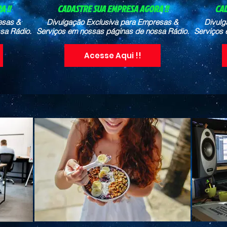
 !!
CADASTRE SUA EMPRESA AGORA !!
CAD
esas &
Divulgação Exclusiva para Empresas &
Divulg
sa Rádio.
Serviços em nossas páginas de nossa Rádio.
Serviços 
Acesse Aqui !!