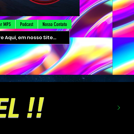
ar MP3
Podcast
Nosso Contato
L !!