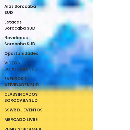
Alas Sorocaba
SUD
Estacas
Sorocaba SUD
Novidades
Sorocaba SUD
Oportunidades
VIDEOS
SOROCABA SUD
EVENTOS E
ATIVIDADES SUD
CLASSIFICADOS
SOROCABA SUD
SSWR DJ EVENTOS
MERCADO LIVRE
REMIX SOROCABA