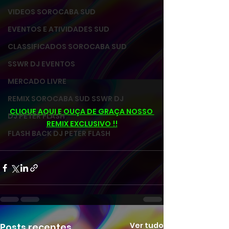
VIDEOS SOROCABA SUD
EVENTOS E ATIVIDADES SUD
CLASSIFICADOS SOROCABA SUD
SSWR DJ EVENTOS
MERCADO LIVRE
REMIX SOROCABA SUD SSWR DJ
CLIQUE AQUI E OUÇA DE GRAÇA NOSSO 
DJ PETER FLASH
REMIX EXCLUSIVO !!
FLASH BACK DJ PETER FLASH
Ver tudo
Posts recentes