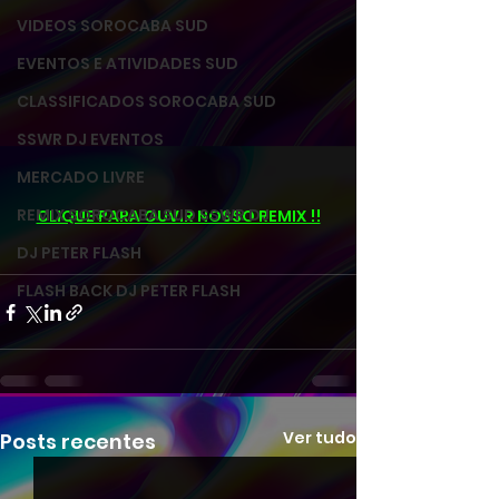
VIDEOS SOROCABA SUD
EVENTOS E ATIVIDADES SUD
CLASSIFICADOS SOROCABA SUD
SSWR DJ EVENTOS
MERCADO LIVRE
REMIX SOROCABA SUD SSWR DJ
CLIQUE PARA OUVIR NOSSO REMIX !!
DJ PETER FLASH
FLASH BACK DJ PETER FLASH
Ver tudo
Posts recentes