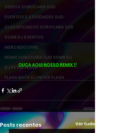
VIDEOS SOROCABA SUD
EVENTOS E ATIVIDADES SUD
CLASSIFICADOS SOROCABA SUD
SSWR DJ EVENTOS
MERCADO LIVRE
REMIX SOROCABA SUD SSWR DJ
OUÇA AQUI NOSSO REMIX !!
DJ PETER FLASH
FLASH BACK DJ PETER FLASH
Ver tudo
Posts recentes