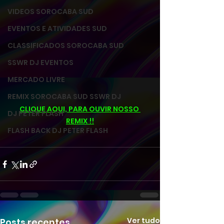
VIDEOS SOROCABA SUD
EVENTOS E ATIVIDADES SUD
CLASSIFICADOS SOROCABA SUD
SSWR DJ EVENTOS
MERCADO LIVRE
REMIX SOROCABA SUD SSWR DJ
CLIQUE AQUI, PARA OUVIR NOSSO 
DJ PETER FLASH
REMIX !!
FLASH BACK DJ PETER FLASH
Ver tudo
Posts recentes