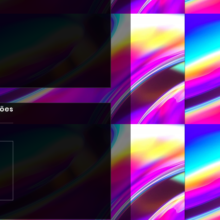
las.
ções
-DANCE REMIX EDM 007
PETER FLASH 003-2026