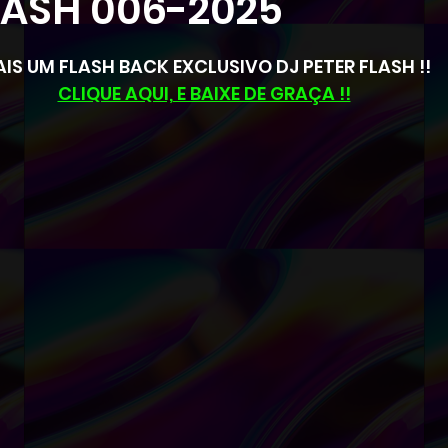
LASH 006-2025
Novidades Sorocaba SUD
Oportunidades
N de 5 estrelas.
IS UM FLASH BACK EXCLUSIVO DJ PETER FLASH !!
EVENTOS E ATIVIDADES SUD
CLASSIFICADO
CLIQUE AQUI, E BAIXE DE GRAÇA !!
RCADO LIVRE
REMIX SOROCABA SUD SSWR DJ
ASH