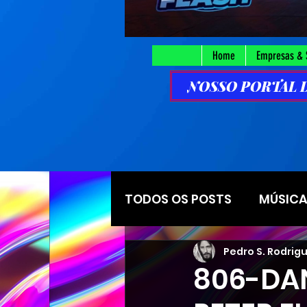
Home
Empresas & 
NOSSO PORTAL DE
TODOS OS POSTS
MÚSICAS
Pedro S. Rodrig
ESTACA SANTANA
E
806-DAN