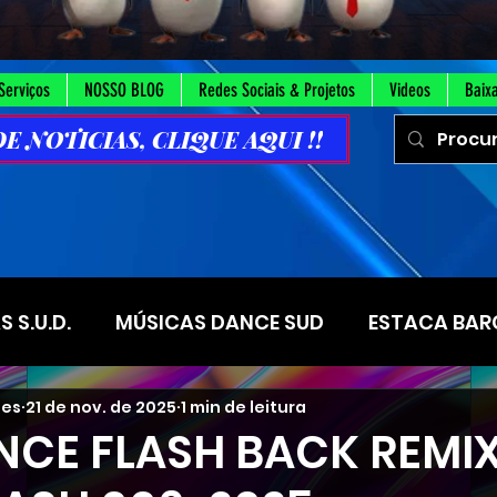
Serviços
NOSSO BLOG
Redes Sociais & Projetos
Videos
Baix
 NOTICIAS, CLIQUE AQUI !!
 S.U.D.
MÚSICAS DANCE SUD
ESTACA BAR
ues
21 de nov. de 2025
1 min de leitura
STACA SOROCABA
ESTACA TRUJILO
Alas S
CE FLASH BACK REMIX