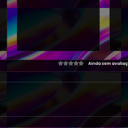
Avaliado com 0 de 5 estre
Ainda sem avalia
704-DANCE REMIX EDM 007
703
DJ PETER FLASH 004-2026
DJ 