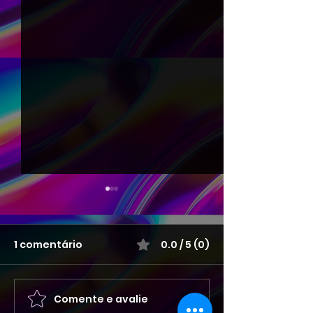
1 comentário
0.0 / 5 (0)
Comente e avalie
ENCONTRO ANIMAL ALA
EVENTO BRASIL