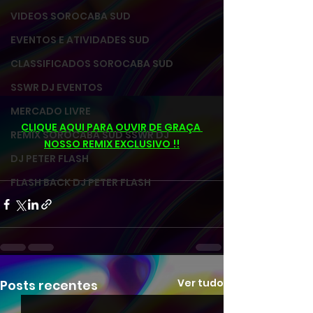
VIDEOS SOROCABA SUD
EVENTOS E ATIVIDADES SUD
CLASSIFICADOS SOROCABA SUD
SSWR DJ EVENTOS
MERCADO LIVRE
CLIQUE AQUI PARA OUVIR DE GRAÇA 
REMIX SOROCABA SUD SSWR DJ
NOSSO REMIX EXCLUSIVO !!
DJ PETER FLASH
FLASH BACK DJ PETER FLASH
Ver tudo
Posts recentes