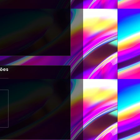
las.
ções
-DANCE REMIX EDM 007
PETER FLASH 003-2026