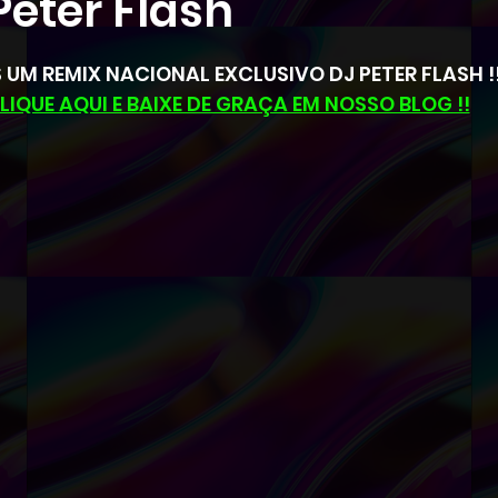
Peter Flash
Novidades Sorocaba SUD
Oportunidades
N de 5 estrelas.
 UM REMIX NACIONAL EXCLUSIVO DJ PETER FLASH !
EVENTOS E ATIVIDADES SUD
CLASSIFICADO
LIQUE AQUI E BAIXE DE GRAÇA EM NOSSO BLOG !!
RCADO LIVRE
REMIX SOROCABA SUD SSWR DJ
ASH