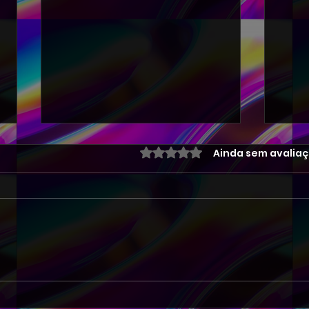
Avaliado com 0 de 5 estre
Ainda sem avalia
704-DANCE REMIX EDM 007
703
DJ PETER FLASH 004-2026
DJ 