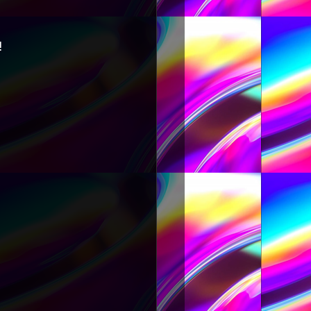
!
S SOROCABA SUD
DJ PETER FLASH