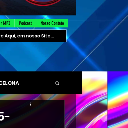
ar MP3
Podcast
Nosso Contato
CELONA
orocaba SUD
5-