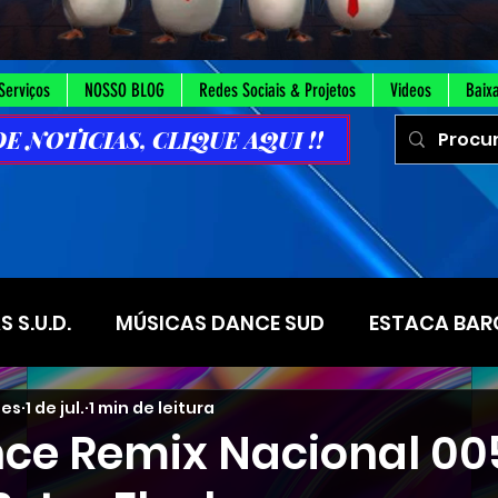
Serviços
NOSSO BLOG
Redes Sociais & Projetos
Videos
Baix
 NOTICIAS, CLIQUE AQUI !!
 S.U.D.
MÚSICAS DANCE SUD
ESTACA BAR
ues
1 de jul.
1 min de leitura
STACA SOROCABA
ESTACA TRUJILO
Alas S
ce Remix Nacional 00